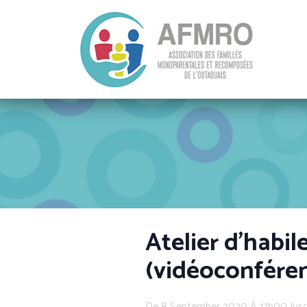
Atelier d’habil
(vidéoconfére
De 8 September 2020 À 17h00 Jus