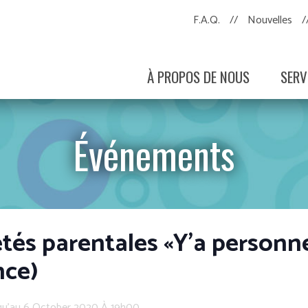
F.A.Q.
Nouvelles
À PROPOS DE NOUS
SERV
Événements
etés parentales «Y’a personn
nce)
qu'au 6 October 2020 À 19h00